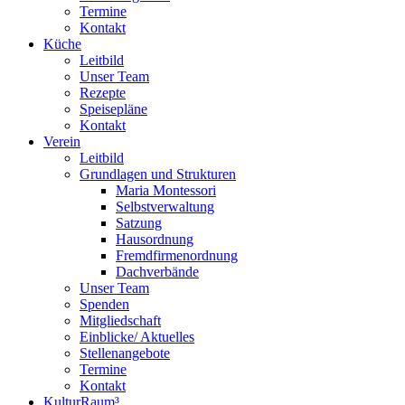
Termine
Kontakt
Küche
Leitbild
Unser Team
Rezepte
Speisepläne
Kontakt
Verein
Leitbild
Grundlagen und Strukturen
Maria Montessori
Selbstverwaltung
Satzung
Hausordnung
Fremdfirmenordnung
Dachverbände
Unser Team
Spenden
Mitgliedschaft
Einblicke/ Aktuelles
Stellenangebote
Termine
Kontakt
KulturRaum³