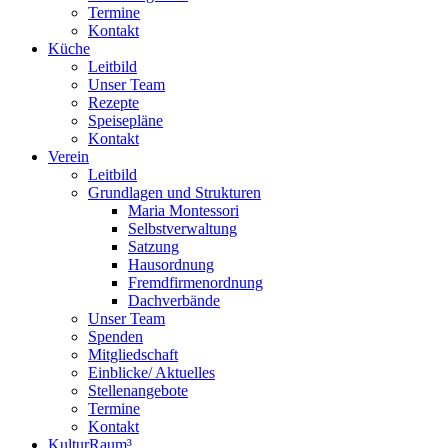
Termine
Kontakt
Küche
Leitbild
Unser Team
Rezepte
Speisepläne
Kontakt
Verein
Leitbild
Grundlagen und Strukturen
Maria Montessori
Selbstverwaltung
Satzung
Hausordnung
Fremdfirmenordnung
Dachverbände
Unser Team
Spenden
Mitgliedschaft
Einblicke/ Aktuelles
Stellenangebote
Termine
Kontakt
KulturRaum³