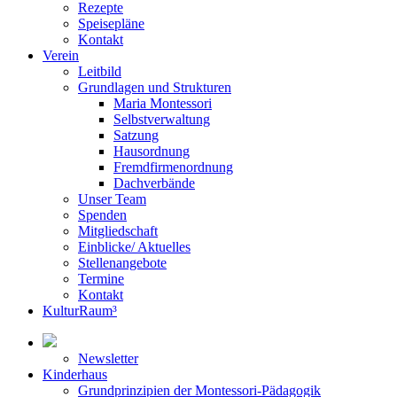
Rezepte
Speisepläne
Kontakt
Verein
Leitbild
Grundlagen und Strukturen
Maria Montessori
Selbstverwaltung
Satzung
Hausordnung
Fremdfirmenordnung
Dachverbände
Unser Team
Spenden
Mitgliedschaft
Einblicke/ Aktuelles
Stellenangebote
Termine
Kontakt
KulturRaum³
Newsletter
Kinderhaus
Grundprinzipien der Montessori-Pädagogik