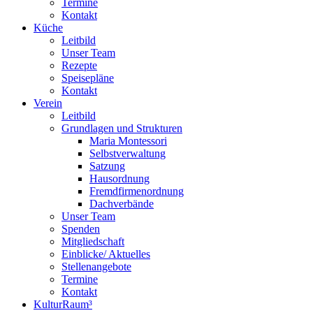
Termine
Kontakt
Küche
Leitbild
Unser Team
Rezepte
Speisepläne
Kontakt
Verein
Leitbild
Grundlagen und Strukturen
Maria Montessori
Selbstverwaltung
Satzung
Hausordnung
Fremdfirmenordnung
Dachverbände
Unser Team
Spenden
Mitgliedschaft
Einblicke/ Aktuelles
Stellenangebote
Termine
Kontakt
KulturRaum³