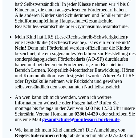
hat? Selbstverständlich! In jeder Klasse nehmen wir 4 bis 6
Kinder auf, die einen ausgewiesenen Förderbedarf haben.
Alle anderen Kinder sind Schülerinnen und Schüler mit der
Schulformempfehlung Hauptschule/Gesamtschule,
Realschule/Gesamtschule oder Gymnasium/Gesamtschule.
Mein Kind hat LRS (Lese-Rechtschreib-Schwierigkeiten)/
eine Dyskalkulie (Rechenschwäche). Ist es ein Förderkind?
Nein!
Denn mit Förderkind werden offiziell nur die Kinder
bezeichnet, die ein sogenanntes Verfahren zur Feststellung des
sonderpädagogischen Förderbedarfs (AO-SF) durchlaufen
haben und bei denen ein Förderbedarf, zum Beispiel im
Bereich Lernen, Körperlich-Motorischer Entwicklung, Hören
und Kommunikation usw. festgestellt wurde.
Aber:
Auf LRS
oder Dyskalkulie nehmen wir Rücksicht und gewähren
selbstverständlich den sogenannten Nachteilsausgleich.
An wen kann ich mich wenden, wenn ich weitere
Informationen wünsche oder Fragen habe? Rufen Sie
montags bis freitags in der Zeit von 8.00 bis 12.30 Uhr unsere
Sekretärin Verena Homann an
02861/4420
oder schreiben Sie
uns eine Mail
gesamtschule@montessori-borken.de
.
Wie kann ich mein Kind anmelden? Die Anmeldung von
Regelschüler:innen
erfolgt ab dem Schuljahr 2027/2028 nur