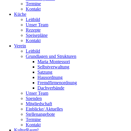
Termine
Kontakt
Küche
Leitbild
Unser Team
Rezepte
Speisepläne
Kontakt
Verein
Leitbild
Grundlagen und Strukturen
Maria Montessori
Selbstverwaltung
Satzung
Hausordnung
Fremdfirmenordnung
Dachverbände
Unser Team
Spenden
Mitgliedschaft
Einblicke/ Aktuelles
Stellenangebote
Termine
Kontakt
KulturRaum³