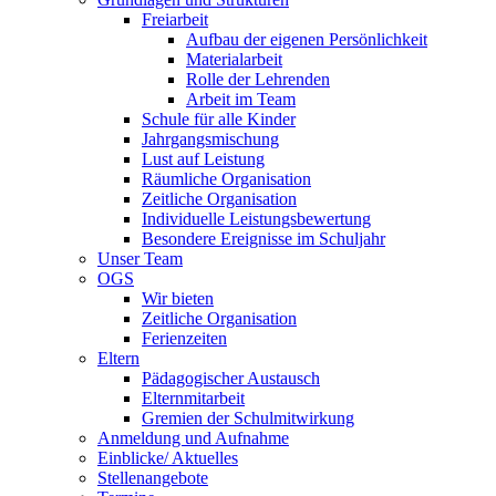
Freiarbeit
Aufbau der eigenen Persönlichkeit
Materialarbeit
Rolle der Lehrenden
Arbeit im Team
Schule für alle Kinder
Jahrgangsmischung
Lust auf Leistung
Räumliche Organisation
Zeitliche Organisation
Individuelle Leistungsbewertung
Besondere Ereignisse im Schuljahr
Unser Team
OGS
Wir bieten
Zeitliche Organisation
Ferienzeiten
Eltern
Pädagogischer Austausch
Elternmitarbeit
Gremien der Schulmitwirkung
Anmeldung und Aufnahme
Einblicke/ Aktuelles
Stellenangebote