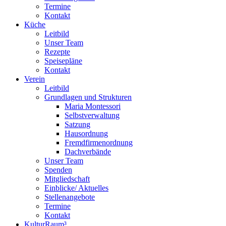
Termine
Kontakt
Küche
Leitbild
Unser Team
Rezepte
Speisepläne
Kontakt
Verein
Leitbild
Grundlagen und Strukturen
Maria Montessori
Selbstverwaltung
Satzung
Hausordnung
Fremdfirmenordnung
Dachverbände
Unser Team
Spenden
Mitgliedschaft
Einblicke/ Aktuelles
Stellenangebote
Termine
Kontakt
KulturRaum³