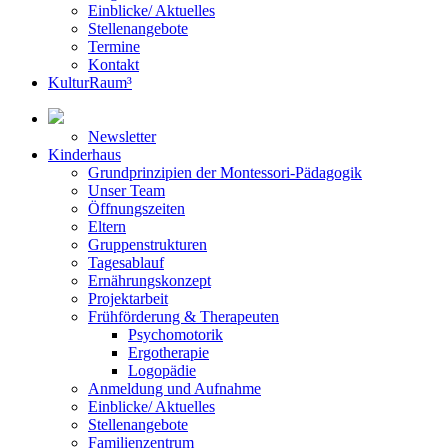
Einblicke/ Aktuelles
Stellenangebote
Termine
Kontakt
KulturRaum³
Newsletter
Kinderhaus
Grundprinzipien der Montessori-Pädagogik
Unser Team
Öffnungszeiten
Eltern
Gruppenstrukturen
Tagesablauf
Ernährungskonzept
Projektarbeit
Frühförderung & Therapeuten
Psychomotorik
Ergotherapie
Logopädie
Anmeldung und Aufnahme
Einblicke/ Aktuelles
Stellenangebote
Familienzentrum