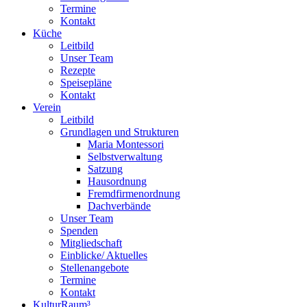
Termine
Kontakt
Küche
Leitbild
Unser Team
Rezepte
Speisepläne
Kontakt
Verein
Leitbild
Grundlagen und Strukturen
Maria Montessori
Selbstverwaltung
Satzung
Hausordnung
Fremdfirmenordnung
Dachverbände
Unser Team
Spenden
Mitgliedschaft
Einblicke/ Aktuelles
Stellenangebote
Termine
Kontakt
KulturRaum³