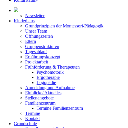
KulturRaum³
Newsletter
Kinderhaus
Grundprinzipien der Montessori-Pädagogik
Unser Team
Öffnungszeiten
Eltern
Gruppenstrukturen
Tagesablauf
Ernährungskonzept
Projektarbeit
Frühförderung & Therapeuten
Psychomotorik
Ergotherapie
Logopädie
Anmeldung und Aufnahme
Einblicke/ Aktuelles
Stellenangebote
Familienzentrum
Termine Familienzentrum
Termine
Kontakt
Grundschule