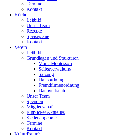
Termine
Kontakt
Küche
Leitbild
Unser Team
Rezepte
Speisepläne
Kontakt
Verein
Leitbild
Grundlagen und Strukturen
Maria Montessori
Selbstverwaltung
Satzung
Hausordnung
Fremdfirmenordnung
Dachverbände
Unser Team
Spenden
Mitgliedschaft
Einblicke/ Aktuelles
Stellenangebote
Termine
Kontakt
KulturRaum³