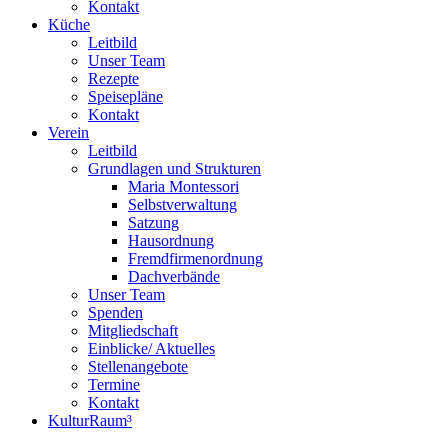
Kontakt
Küche
Leitbild
Unser Team
Rezepte
Speisepläne
Kontakt
Verein
Leitbild
Grundlagen und Strukturen
Maria Montessori
Selbstverwaltung
Satzung
Hausordnung
Fremdfirmenordnung
Dachverbände
Unser Team
Spenden
Mitgliedschaft
Einblicke/ Aktuelles
Stellenangebote
Termine
Kontakt
KulturRaum³