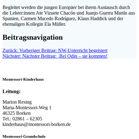
Begleitet werden die jungen Europäer bei ihrem Austausch durch
die Lehrer:innen Ate Vizuete Chacón und Juanjo Guerra Martín aus
Spanien, Carmen Macedo Rodríguez, Klaus Haddick und der
ehemaligen Kollegin Ela Müller.
Beitragsnavigation
Zurück:
Vorheriger Beitrag:
NW-Unterricht begeistert
Nächster:
Nächster Beitrag:
‚Bei Odin – sie kommen!
Montessori-Kinderhaus
Leitung:
Marion Resing
Maria-Montessori-Weg 1
46325 Borken
Tel.: 02861 – 62305
kinderhaus@montessori-borken.de
Montessori-Grundschule