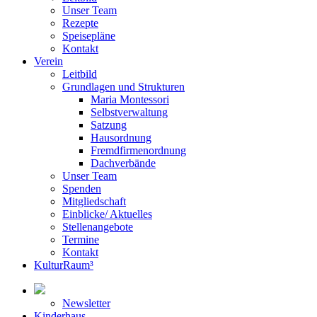
Unser Team
Rezepte
Speisepläne
Kontakt
Verein
Leitbild
Grundlagen und Strukturen
Maria Montessori
Selbstverwaltung
Satzung
Hausordnung
Fremdfirmenordnung
Dachverbände
Unser Team
Spenden
Mitgliedschaft
Einblicke/ Aktuelles
Stellenangebote
Termine
Kontakt
KulturRaum³
Newsletter
Kinderhaus