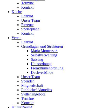
Termine
Kontakt
Küche
Leitbild
Unser Team
Rezepte
Speisepläne
Kontakt
Verein
Leitbild
Grundlagen und Strukturen
Maria Montessori
Selbstverwaltung
Satzung
Hausordnung
Fremdfirmenordnung
Dachverbände
Unser Team
Spenden
Mitgliedschaft
Einblicke/ Aktuelles
Stellenangebote
Termine
Kontakt
KulturRaum³