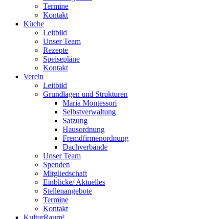
Termine
Kontakt
Küche
Leitbild
Unser Team
Rezepte
Speisepläne
Kontakt
Verein
Leitbild
Grundlagen und Strukturen
Maria Montessori
Selbstverwaltung
Satzung
Hausordnung
Fremdfirmenordnung
Dachverbände
Unser Team
Spenden
Mitgliedschaft
Einblicke/ Aktuelles
Stellenangebote
Termine
Kontakt
KulturRaum³