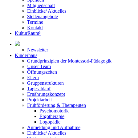
Mitgliedschaft
Einblicke/ Aktuelles
Stellenangebote
Termine
Kontakt
KulturRaum³
Newsletter
Kinderhaus
Grundprinzipien der Montessori-Pädagogik
Unser Team
Öffnungszeiten
Eltern
Gruppenstrukturen
Tagesablauf
Ernährungskonzept
Projektarbeit
Frühförderung & Therapeuten
Psychomotorik
Ergotherapie
Logopädie
Anmeldung und Aufnahme
Einblicke/ Aktuelles