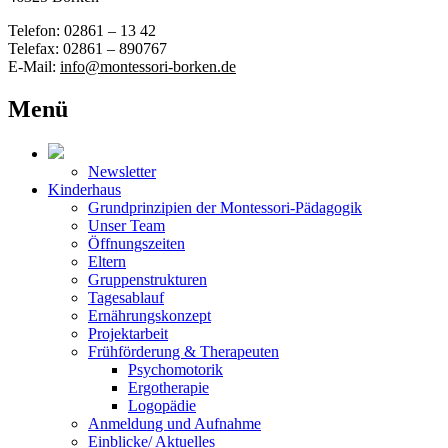
Telefon: 02861 – 13 42
Telefax: 02861 – 890767
E-Mail:
info@montessori-borken.de
Menü
Newsletter
Kinderhaus
Grundprinzipien der Montessori-Pädagogik
Unser Team
Öffnungszeiten
Eltern
Gruppenstrukturen
Tagesablauf
Ernährungskonzept
Projektarbeit
Frühförderung & Therapeuten
Psychomotorik
Ergotherapie
Logopädie
Anmeldung und Aufnahme
Einblicke/ Aktuelles